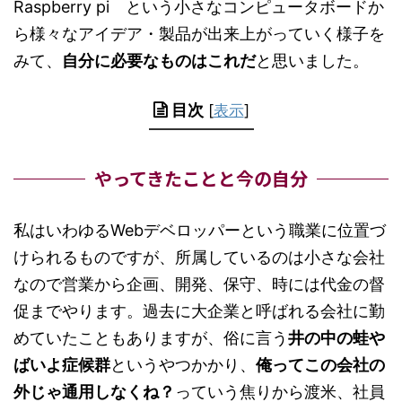
Raspberry pi という小さなコンピュータボードか
ら様々なアイデア・製品が出来上がっていく様子を
みて、
自分に必要なものはこれだ
と思いました。
目次
[
表示
]
やってきたことと今の自分
私はいわゆるWebデベロッパーという職業に位置づ
けられるものですが、所属しているのは小さな会社
なので営業から企画、開発、保守、時には代金の督
促までやります。過去に大企業と呼ばれる会社に勤
めていたこともありますが、俗に言う
井の中の蛙や
ばいよ症候群
というやつかかり、
俺ってこの会社の
外じゃ通用しなくね？
っていう焦りから渡米、社員